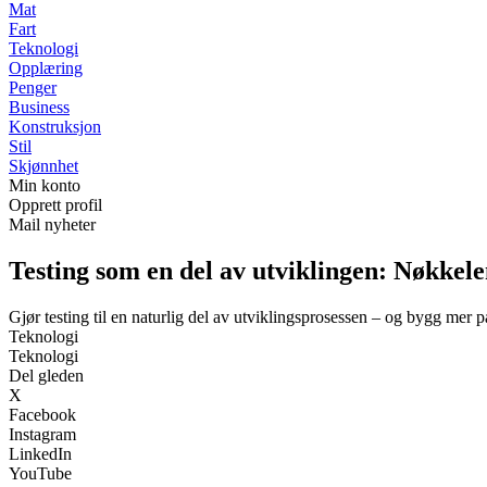
Mat
Fart
Teknologi
Opplæring
Penger
Business
Konstruksjon
Stil
Skjønnhet
Min konto
Opprett profil
Mail nyheter
Testing som en del av utviklingen: Nøkkele
Gjør testing til en naturlig del av utviklingsprosessen – og bygg mer 
Teknologi
Teknologi
Del gleden
X
Facebook
Instagram
LinkedIn
YouTube