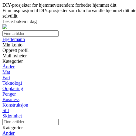
DIY-prosjekter for hjemmeværenden: forbedre hjemmet ditt
Finn inspirasjon til DIY-prosjekter som kan forvandle hjemmet ditt ut
selvtillit.
Les e-boken i dag
Hjertemann
Min konto
Opprett profil
Mail nyheter
Kategorier
Ånder
Mat
Fart
Teknologi
Opplæring
Penger
Business
Konstruksjon
Stil
Skjønnhet
Kategorier
Ånder