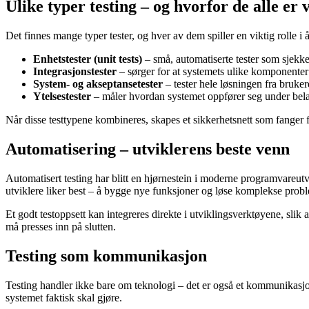
Ulike typer testing – og hvorfor de alle er 
Det finnes mange typer tester, og hver av dem spiller en viktig rolle i å
Enhetstester (unit tests)
– små, automatiserte tester som sjekke
Integrasjonstester
– sørger for at systemets ulike komponente
System- og akseptansetester
– tester hele løsningen fra bruker
Ytelsestester
– måler hvordan systemet oppfører seg under belas
Når disse testtypene kombineres, skapes et sikkerhetsnett som fanger fe
Automatisering – utviklerens beste venn
Automatisert testing har blitt en hjørnestein i moderne programvareutv
utviklere liker best – å bygge nye funksjoner og løse komplekse prob
Et godt testoppsett kan integreres direkte i utviklingsverktøyene, slik
må presses inn på slutten.
Testing som kommunikasjon
Testing handler ikke bare om teknologi – det er også et kommunikasjons
systemet faktisk skal gjøre.