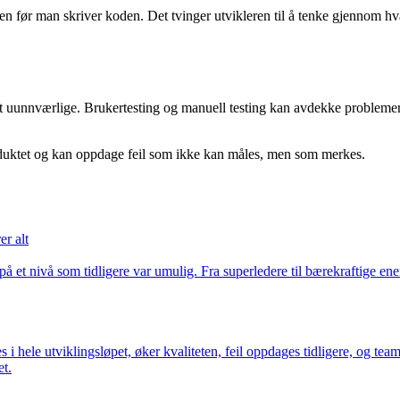
ten før man skriver koden. Det tvinger utvikleren til å tenke gjennom h
tt uunnværlige. Brukertesting og manuell testing kan avdekke probleme
 produktet og kan oppdage feil som ikke kan måles, men som merkes.
er alt
 et nivå som tidligere var umulig. Fra superledere til bærekraftige en
s i hele utviklingsløpet, øker kvaliteten, feil oppdages tidligere, og tea
et.