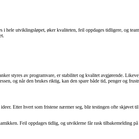
s i hele utviklingsløpet, øker kvaliteten, feil oppdages tidligere, og tea
et.
tbanker styres av programvare, er stabilitet og kvalitet avgjørende. Likev
rosessen, og når den brukes riktig, kan den spare både tid, penger og frust
eer. Etter hvert som fristene nærmer seg, blir testingen ofte skjøvet til
amikken. Feil oppdages tidlig, og utviklerne får rask tilbakemelding på 