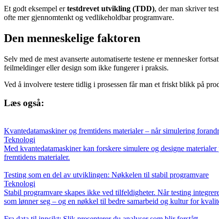
Et godt eksempel er
testdrevet utvikling (TDD)
, der man skriver tes
ofte mer gjennomtenkt og vedlikeholdbar programvare.
Den menneskelige faktoren
Selv med de mest avanserte automatiserte testene er mennesker fortsa
feilmeldinger eller design som ikke fungerer i praksis.
Ved å involvere testere tidlig i prosessen får man et friskt blikk på
Læs også:
Kvantedatamaskiner og fremtidens materialer – når simulering forandr
Teknologi
Med kvantedatamaskiner kan forskere simulere og designe materialer på
fremtidens materialer.
Testing som en del av utviklingen: Nøkkelen til stabil programvare
Teknologi
Stabil programvare skapes ikke ved tilfeldigheter. Når testing integrere
som lønner seg – og en nøkkel til bedre samarbeid og kultur for kvalit
Fra data til innsikt: Slik presenterer du analyser som blir forstått