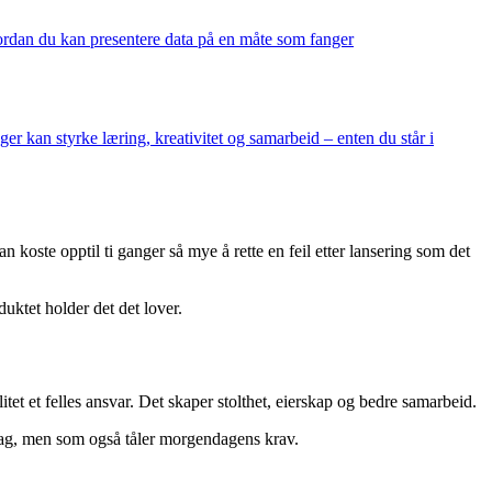
 hvordan du kan presentere data på en måte som fanger
er kan styrke læring, kreativitet og samarbeid – enten du står i
n koste opptil ti ganger så mye å rette en feil etter lansering som det
duktet holder det det lover.
itet et felles ansvar. Det skaper stolthet, eierskap og bedre samarbeid.
 dag, men som også tåler morgendagens krav.