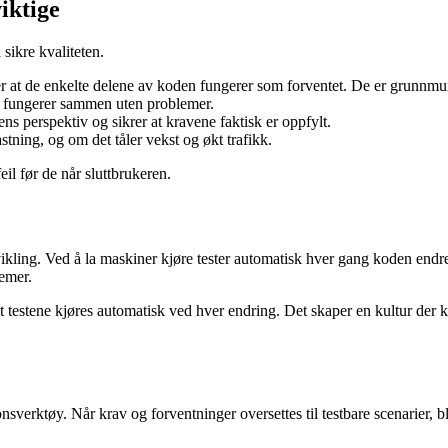
viktige
 sikre kvaliteten.
r at de enkelte delene av koden fungerer som forventet. De er grunnmure
r fungerer sammen uten problemer.
ens perspektiv og sikrer at kravene faktisk er oppfylt.
tning, og om det tåler vekst og økt trafikk.
il før de når sluttbrukeren.
ikling. Ved å la maskiner kjøre tester automatisk hver gang koden endres
lemer.
 at testene kjøres automatisk ved hver endring. Det skaper en kultur der 
verktøy. Når krav og forventninger oversettes til testbare scenarier, bli