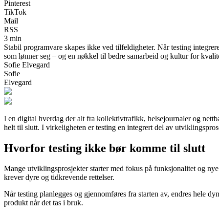
Pinterest
TikTok
Mail
RSS
3 min
Stabil programvare skapes ikke ved tilfeldigheter. Når testing integrere
som lønner seg – og en nøkkel til bedre samarbeid og kultur for kvalit
Sofie Elvegard
Sofie
Elvegard
I en digital hverdag der alt fra kollektivtrafikk, helsejournaler og net
helt til slutt. I virkeligheten er testing en integrert del av utviklingsp
Hvorfor testing ikke bør komme til slutt
Mange utviklingsprosjekter starter med fokus på funksjonalitet og nye id
krever dyre og tidkrevende rettelser.
Når testing planlegges og gjennomføres fra starten av, endres hele dyn
produkt når det tas i bruk.