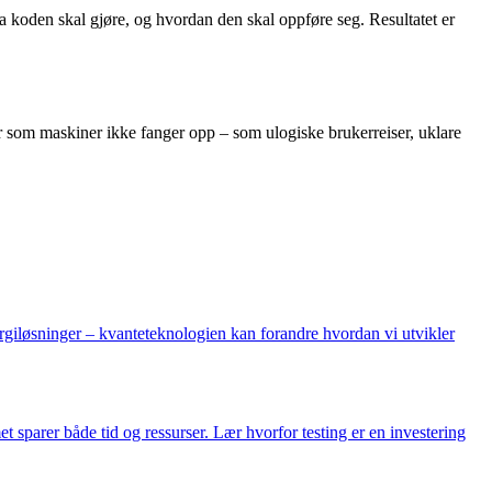
va koden skal gjøre, og hvordan den skal oppføre seg. Resultatet er
r som maskiner ikke fanger opp – som ulogiske brukerreiser, uklare
ergiløsninger – kvanteteknologien kan forandre hvordan vi utvikler
met sparer både tid og ressurser. Lær hvorfor testing er en investering