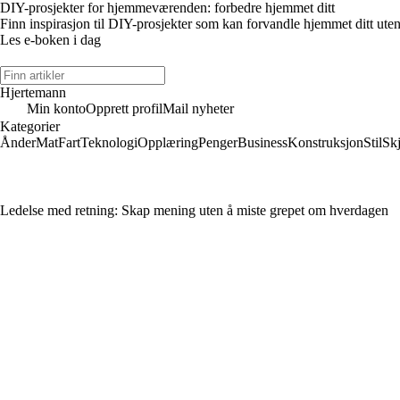
DIY-prosjekter for hjemmeværenden: forbedre hjemmet ditt
Finn inspirasjon til DIY-prosjekter som kan forvandle hjemmet ditt uten
Les e-boken i dag
Hjertemann
Min konto
Opprett profil
Mail nyheter
Kategorier
Ånder
Mat
Fart
Teknologi
Opplæring
Penger
Business
Konstruksjon
Stil
Sk
Ledelse med retning: Skap mening uten å miste grepet om hverdagen