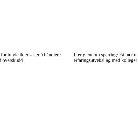
or travle tider – lær å håndtere
Lær gjennom sparring: Få mer ut
d overskudd
erfaringsutveksling med kolleger