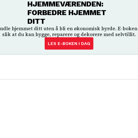
HJEMMEVÆRENDEN:
FORBEDRE HJEMMET
DITT
andle hjemmet ditt uten å bli en økonomisk byrde. E-boken 
slik at du kan bygge, reparere og dekorere med selvtillit.
LES E-BOKEN I DAG