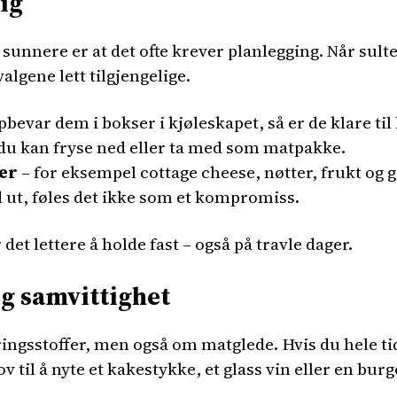
lig
sunnere er at det ofte krever planlegging. Når sult
algene lett tilgjengelige.
bevar dem i bokser i kjøleskapet, så er de klare til
du kan fryse ned eller ta med som matpakke.
ver
– for eksempel cottage cheese, nøtter, frukt og
d ut, føles det ikke som et kompromiss.
det lettere å holde fast – også på travle dager.
ig samvittighet
ngsstoffer, men også om matglede. Hvis du hele tide
ov til å nyte et kakestykke, et glass vin eller en bur