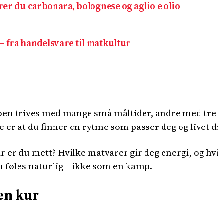
trer du carbonara, bolognese og aglio e olio
– fra handelsvare til matkultur
 Noen trives med mange små måltider, andre med tre 
te er at du finner en rytme som passer deg og livet di
når er du mett? Hvilke matvarer gir deg energi, og h
om føles naturlig – ikke som en kamp.
 en kur