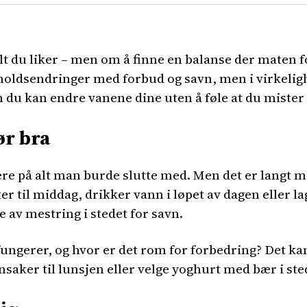
lt du liker – men om å finne en balanse der maten f
holdsendringer med forbud og savn, men i virkeligh
an du kan endre vanene dine uten å føle at du mister
ør bra
usere på alt man burde slutte med. Men det er langt 
ker til middag, drikker vann i løpet av dagen eller l
e av mestring i stedet for savn.
fungerer, og hvor er det rom for forbedring? Det ka
nsaker til lunsjen eller velge yoghurt med bær i st