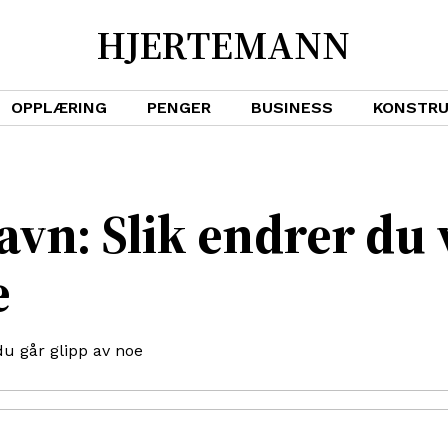
HJERTEMANN
OPPLÆRING
PENGER
BUSINESS
KONSTR
savn: Slik endrer du
e
u går glipp av noe