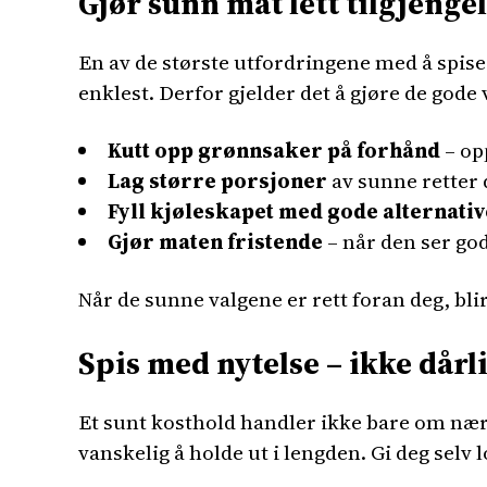
Gjør sunn mat lett tilgjenge
En av de største utfordringene med å spise 
enklest. Derfor gjelder det å gjøre de gode v
Kutt opp grønnsaker på forhånd
– opp
Lag større porsjoner
av sunne retter 
Fyll kjøleskapet med gode alternati
Gjør maten fristende
– når den ser go
Når de sunne valgene er rett foran deg, blir 
Spis med nytelse – ikke dårl
Et sunt kosthold handler ikke bare om næri
vanskelig å holde ut i lengden. Gi deg selv l