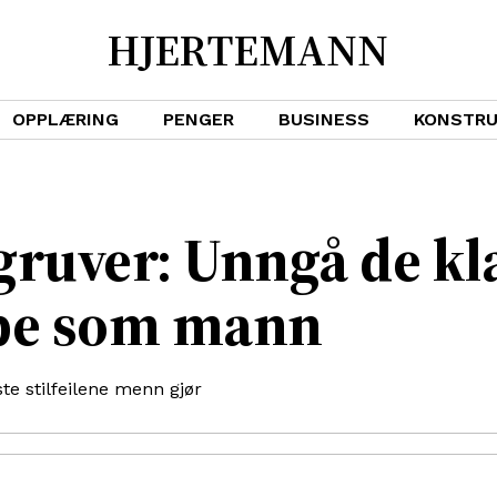
HJERTEMANN
OPPLÆRING
PENGER
BUSINESS
KONSTR
gruver: Unngå de kla
ype som mann
e stilfeilene menn gjør