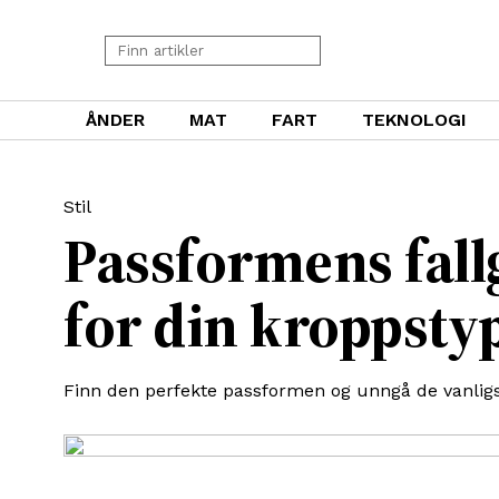
ÅNDER
MAT
FART
TEKNOLOGI
Stil
Passformens fall
for din kroppst
Finn den perfekte passformen og unngå de vanligst