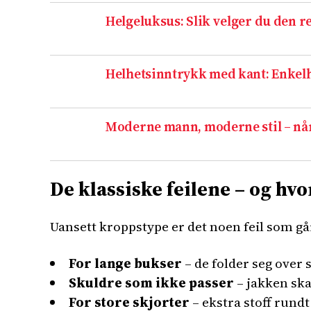
Helgeluksus: Slik velger du den r
Helhetsinntrykk med kant: Enkelh
Moderne mann, moderne stil – når
De klassiske feilene – og h
Uansett kroppstype er det noen feil som går
For lange bukser
– de folder seg over s
Skuldre som ikke passer
– jakken skal
For store skjorter
– ekstra stoff rundt