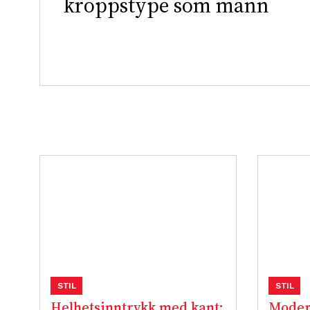
kroppstype som mann
STIL
STIL
Helhetsinntrykk med kant:
Moder