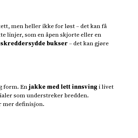
tt, men heller ikke for løst – det kan få
te linjer, som en åpen skjorte eller en
i
skreddersydde bukser
– det kan gjøre
og form. En
jakke med lett innsving
i livet
rialer som understreker bredden.
r mer definisjon.