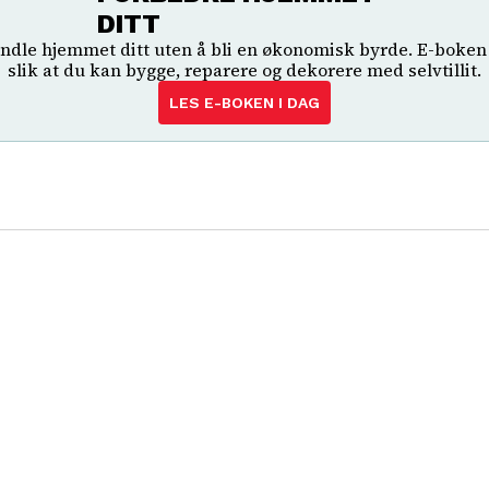
DITT
andle hjemmet ditt uten å bli en økonomisk byrde. E-boken 
slik at du kan bygge, reparere og dekorere med selvtillit.
LES E-BOKEN I DAG