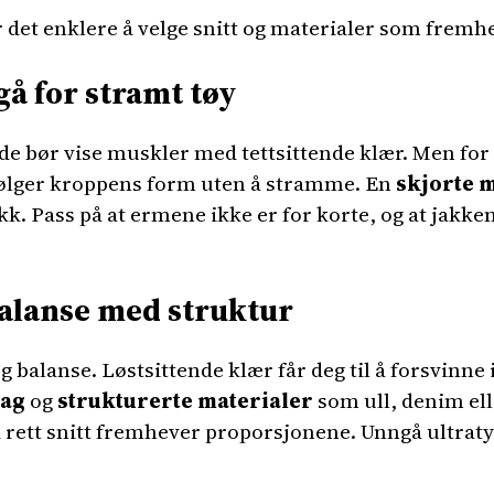
ir det enklere å velge snitt og materialer som fremh
å for stramt tøy
de bør vise muskler med tettsittende klær. Men for
m følger kroppens form uten å stramme. En
skjorte m
kk. Pass på at ermene ikke er for korte, og at jakke
alanse med struktur
g balanse. Løstsittende klær får deg til å forsvinne
lag
og
strukturerte materialer
som ull, denim elle
rett snitt fremhever proporsjonene. Unngå ultrat