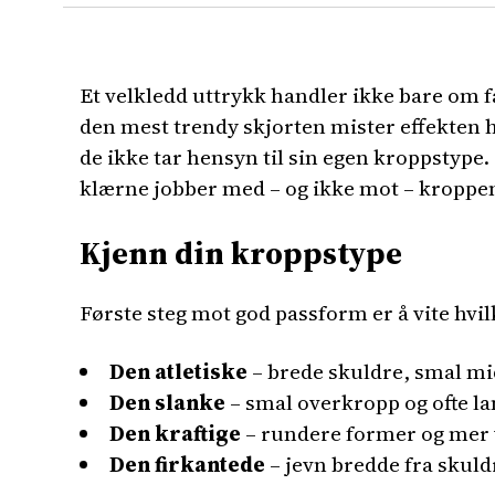
Et velkledd uttrykk handler ikke bare om fa
den mest trendy skjorten mister effekten h
de ikke tar hensyn til sin egen kroppstype.
klærne jobber med – og ikke mot – kroppen
Kjenn din kroppstype
Første steg mot god passform er å vite hvi
Den atletiske
– brede skuldre, smal mi
Den slanke
– smal overkropp og ofte l
Den kraftige
– rundere former og mer 
Den firkantede
– jevn bredde fra skuldr