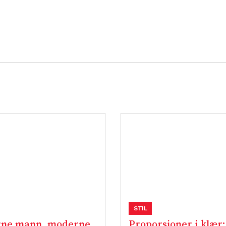
STIL
ne mann, moderne
Proporsjoner i klær: