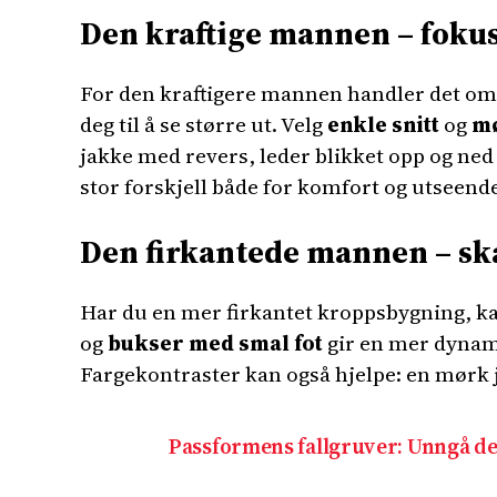
Den kraftige mannen – fokus
For den kraftigere mannen handler det om å 
deg til å se større ut. Velg
enkle snitt
og
mø
jakke med revers, leder blikket opp og ned i 
stor forskjell både for komfort og utseend
Den firkantede mannen – sk
Har du en mer firkantet kroppsbygning, ka
og
bukser med smal fot
gir en mer dynami
Fargekontraster kan også hjelpe: en mørk j
Passformens fallgruver: Unngå de