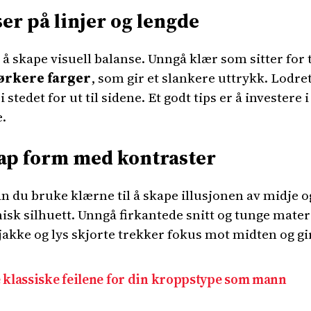
er på linjer og lengde
skape visuell balanse. Unngå klær som sitter for te
rkere farger
, som gir et slankere uttrykk. Lodret
stedet for ut til sidene. Et godt tips er å investere 
e.
ap form med kontraster
n du bruke klærne til å skape illusjonen av midje 
sk silhuett. Unngå firkantede snitt og tunge mate
akke og lys skjorte trekker fokus mot midten og gi
 klassiske feilene for din kroppstype som mann