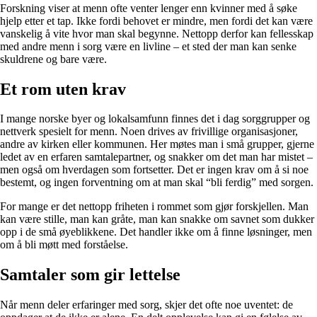
Forskning viser at menn ofte venter lenger enn kvinner med å søke
hjelp etter et tap. Ikke fordi behovet er mindre, men fordi det kan være
vanskelig å vite hvor man skal begynne. Nettopp derfor kan fellesskap
med andre menn i sorg være en livline – et sted der man kan senke
skuldrene og bare være.
Et rom uten krav
I mange norske byer og lokalsamfunn finnes det i dag sorggrupper og
nettverk spesielt for menn. Noen drives av frivillige organisasjoner,
andre av kirken eller kommunen. Her møtes man i små grupper, gjerne
ledet av en erfaren samtalepartner, og snakker om det man har mistet –
men også om hverdagen som fortsetter. Det er ingen krav om å si noe
bestemt, og ingen forventning om at man skal “bli ferdig” med sorgen.
For mange er det nettopp friheten i rommet som gjør forskjellen. Man
kan være stille, man kan gråte, man kan snakke om savnet som dukker
opp i de små øyeblikkene. Det handler ikke om å finne løsninger, men
om å bli møtt med forståelse.
Samtaler som gir lettelse
Når menn deler erfaringer med sorg, skjer det ofte noe uventet: de