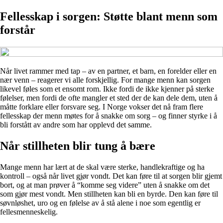
Fellesskap i sorgen: Støtte blant menn som
forstår
Når livet rammer med tap – av en partner, et barn, en forelder eller en
nær venn – reagerer vi alle forskjellig. For mange menn kan sorgen
likevel føles som et ensomt rom. Ikke fordi de ikke kjenner på sterke
følelser, men fordi de ofte mangler et sted der de kan dele dem, uten å
måtte forklare eller forsvare seg. I Norge vokser det nå fram flere
fellesskap der menn møtes for å snakke om sorg – og finner styrke i å
bli forstått av andre som har opplevd det samme.
Når stillheten blir tung å bære
Mange menn har lært at de skal være sterke, handlekraftige og ha
kontroll – også når livet gjør vondt. Det kan føre til at sorgen blir gjemt
bort, og at man prøver å “komme seg videre” uten å snakke om det
som gjør mest vondt. Men stillheten kan bli en byrde. Den kan føre til
søvnløshet, uro og en følelse av å stå alene i noe som egentlig er
fellesmenneskelig.