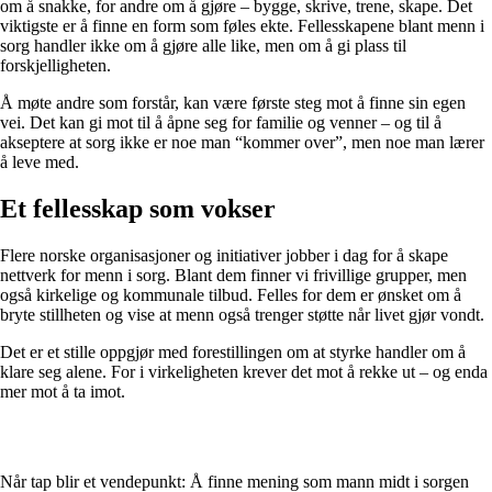
om å snakke, for andre om å gjøre – bygge, skrive, trene, skape. Det
viktigste er å finne en form som føles ekte. Fellesskapene blant menn i
sorg handler ikke om å gjøre alle like, men om å gi plass til
forskjelligheten.
Å møte andre som forstår, kan være første steg mot å finne sin egen
vei. Det kan gi mot til å åpne seg for familie og venner – og til å
akseptere at sorg ikke er noe man “kommer over”, men noe man lærer
å leve med.
Et fellesskap som vokser
Flere norske organisasjoner og initiativer jobber i dag for å skape
nettverk for menn i sorg. Blant dem finner vi frivillige grupper, men
også kirkelige og kommunale tilbud. Felles for dem er ønsket om å
bryte stillheten og vise at menn også trenger støtte når livet gjør vondt.
Det er et stille oppgjør med forestillingen om at styrke handler om å
klare seg alene. For i virkeligheten krever det mot å rekke ut – og enda
mer mot å ta imot.
Når tap blir et vendepunkt: Å finne mening som mann midt i sorgen