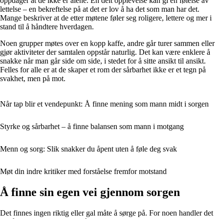
oppdager at de ikke er alene. En delt opplevelse kan gi en følelse av
lettelse – en bekreftelse på at det er lov å ha det som man har det.
Mange beskriver at de etter møtene føler seg roligere, lettere og mer i
stand til å håndtere hverdagen.
Noen grupper møtes over en kopp kaffe, andre går turer sammen eller
gjør aktiviteter der samtalen oppstår naturlig. Det kan være enklere å
snakke når man går side om side, i stedet for å sitte ansikt til ansikt.
Felles for alle er at de skaper et rom der sårbarhet ikke er et tegn på
svakhet, men på mot.
Når tap blir et vendepunkt: Å finne mening som mann midt i sorgen
Styrke og sårbarhet – å finne balansen som mann i motgang
Menn og sorg: Slik snakker du åpent uten å føle deg svak
Møt din indre kritiker med forståelse fremfor motstand
Å finne sin egen vei gjennom sorgen
Det finnes ingen riktig eller gal måte å sørge på. For noen handler det