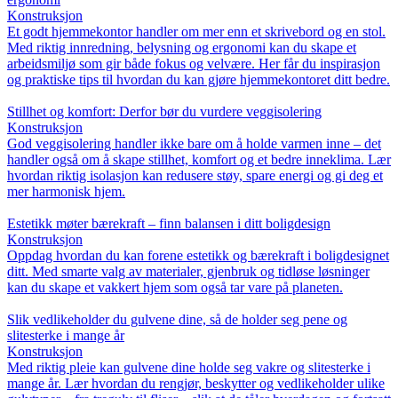
Konstruksjon
Et godt hjemmekontor handler om mer enn et skrivebord og en stol.
Med riktig innredning, belysning og ergonomi kan du skape et
arbeidsmiljø som gir både fokus og velvære. Her får du inspirasjon
og praktiske tips til hvordan du kan gjøre hjemmekontoret ditt bedre.
Stillhet og komfort: Derfor bør du vurdere veggisolering
Konstruksjon
God veggisolering handler ikke bare om å holde varmen inne – det
handler også om å skape stillhet, komfort og et bedre inneklima. Lær
hvordan riktig isolasjon kan redusere støy, spare energi og gi deg et
mer harmonisk hjem.
Estetikk møter bærekraft – finn balansen i ditt boligdesign
Konstruksjon
Oppdag hvordan du kan forene estetikk og bærekraft i boligdesignet
ditt. Med smarte valg av materialer, gjenbruk og tidløse løsninger
kan du skape et vakkert hjem som også tar vare på planeten.
Slik vedlikeholder du gulvene dine, så de holder seg pene og
slitesterke i mange år
Konstruksjon
Med riktig pleie kan gulvene dine holde seg vakre og slitesterke i
mange år. Lær hvordan du rengjør, beskytter og vedlikeholder ulike