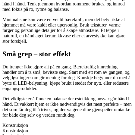
hånd i hånd. Tenk gjennom hvordan rommene brukes, og innred
med fokus på ro, rytme og balanse.
Minimalisme kan være en vei til bærekraft, men det betyr ikke at
hjemmet må være kaldt eller upersonlig. Bruk teksturer, varme
farger og personlige detaljer for å skape atmosfære. Et teppe i
naturull, en håndlaget keramikkvase eller et arvestykke kan gjøre
stor forskjell.
Små grep – stor effekt
Du trenger ikke gjøre alt på én gang. Bærekraftig innredning
handler om å ta små, bevisste steg. Start med ett rom av gangen, og
velg løsninger som gir mening for deg. Kanskje begynner du med å
bytte til LED-belysning, kjøpe brukt i stedet for nytt, eller redusere
engangsprodukter.
Det viktigste er å finne en balanse der estetikk og ansvar går hånd i
hånd. Et vakkert hjem er ikke nødvendigvis det mest perfekte – men
det som får deg til å trives, og der valgene dine gjenspeiler omtanke
for både deg selv og verden rundt deg.
Konstruksjon
Konstruksjon