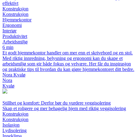
effektivt
Konstruksjon
Konstruksjon
Hjemmekontor
Ergonomi
Interiør
Produktivitet
Arbeidsmiljø
6 min
Et godt hjemmekontor handler om mer enn et skrivebord og en stol.
Med riktig innredning, belysning og ergonomi kan du skape et
arbeidsmiljø som gir både fokus og velvære. Her får du inspirasjon
og praktiske tips til hvordan du kan gjøre hjemmekontoret ditt bedre.
Nora Kvalø
Nora
Kvalø
Stillhet og komfort: Derfor bør du vurdere veggisolering
Skap et roligere og mer behagelig hjem med riktig veggisolering
Konstruksjon
Konstruksjon
Isolasjon
Lydisolering
Inneklima