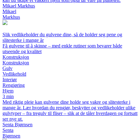
kan du skape et vakkert hjem som også tar vare på planeten.
Mikael Markhus
Mikael
Markhus
Slik vedlikeholder du gulvene dine, så de holder seg pene og
slitesterke i mange år
Få gulvene til å skinne – med enkle rutiner som bevarer både
utseende og kvalitet
Konstruksjon
Konstruksjon
Gulv
Vedlikehold
Interiør
Rengjøring
Hjem
3 min
Med riktig pleie kan gulvene dine holde seg vakre og slitesterke i
mange år. Lær hvordan du rengjør, beskytter og vedlikeholder ulike
gulvtyper – fra tregulv til fliser – slik at de tåler hverdagen og fortsatt
ser nye ut.
Senta Bjørnsen
Senta
Bjørnsen