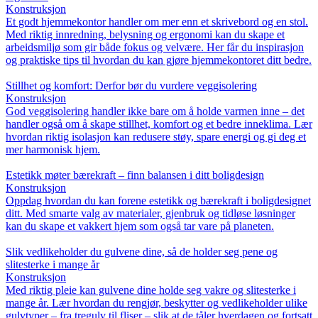
Konstruksjon
Et godt hjemmekontor handler om mer enn et skrivebord og en stol.
Med riktig innredning, belysning og ergonomi kan du skape et
arbeidsmiljø som gir både fokus og velvære. Her får du inspirasjon
og praktiske tips til hvordan du kan gjøre hjemmekontoret ditt bedre.
Stillhet og komfort: Derfor bør du vurdere veggisolering
Konstruksjon
God veggisolering handler ikke bare om å holde varmen inne – det
handler også om å skape stillhet, komfort og et bedre inneklima. Lær
hvordan riktig isolasjon kan redusere støy, spare energi og gi deg et
mer harmonisk hjem.
Estetikk møter bærekraft – finn balansen i ditt boligdesign
Konstruksjon
Oppdag hvordan du kan forene estetikk og bærekraft i boligdesignet
ditt. Med smarte valg av materialer, gjenbruk og tidløse løsninger
kan du skape et vakkert hjem som også tar vare på planeten.
Slik vedlikeholder du gulvene dine, så de holder seg pene og
slitesterke i mange år
Konstruksjon
Med riktig pleie kan gulvene dine holde seg vakre og slitesterke i
mange år. Lær hvordan du rengjør, beskytter og vedlikeholder ulike
gulvtyper – fra tregulv til fliser – slik at de tåler hverdagen og fortsatt