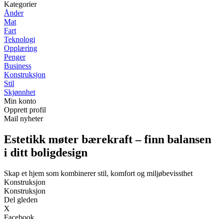
Kategorier
Ånder
Mat
Fart
Teknologi
Opplæring
Penger
Business
Konstruksjon
Stil
Skjønnhet
Min konto
Opprett profil
Mail nyheter
Estetikk møter bærekraft – finn balansen
i ditt boligdesign
Skap et hjem som kombinerer stil, komfort og miljøbevissthet
Konstruksjon
Konstruksjon
Del gleden
X
Facebook