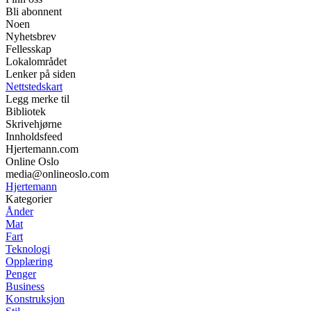
Bli abonnent
Noen
Nyhetsbrev
Fellesskap
Lokalområdet
Lenker på siden
Nettstedskart
Legg merke til
Bibliotek
Skrivehjørne
Innholdsfeed
Hjertemann.com
Online Oslo
media@onlineoslo.com
Hjertemann
Kategorier
Ånder
Mat
Fart
Teknologi
Opplæring
Penger
Business
Konstruksjon