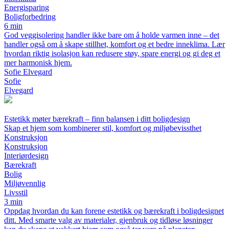
Energisparing
Boligforbedring
6 min
God veggisolering handler ikke bare om å holde varmen inne – det
handler også om å skape stillhet, komfort og et bedre inneklima. Lær
hvordan riktig isolasjon kan redusere støy, spare energi og gi deg et
mer harmonisk hjem.
Sofie Elvegard
Sofie
Elvegard
Estetikk møter bærekraft – finn balansen i ditt boligdesign
Skap et hjem som kombinerer stil, komfort og miljøbevissthet
Konstruksjon
Konstruksjon
Interiørdesign
Bærekraft
Bolig
Miljøvennlig
Livsstil
3 min
Oppdag hvordan du kan forene estetikk og bærekraft i boligdesignet
ditt. Med smarte valg av materialer, gjenbruk og tidløse løsninger