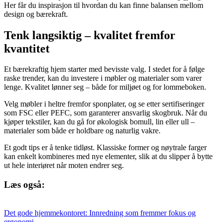
Her får du inspirasjon til hvordan du kan finne balansen mellom
design og bærekraft.
Tenk langsiktig – kvalitet fremfor
kvantitet
Et bærekraftig hjem starter med bevisste valg. I stedet for å følge
raske trender, kan du investere i møbler og materialer som varer
lenge. Kvalitet lønner seg – både for miljøet og for lommeboken.
Velg møbler i heltre fremfor sponplater, og se etter sertifiseringer
som FSC eller PEFC, som garanterer ansvarlig skogbruk. Når du
kjøper tekstiler, kan du gå for økologisk bomull, lin eller ull –
materialer som både er holdbare og naturlig vakre.
Et godt tips er å tenke tidløst. Klassiske former og nøytrale farger
kan enkelt kombineres med nye elementer, slik at du slipper å bytte
ut hele interiøret når moten endrer seg.
Læs også:
Det gode hjemmekontoret: Innredning som fremmer fokus og
ergonomi