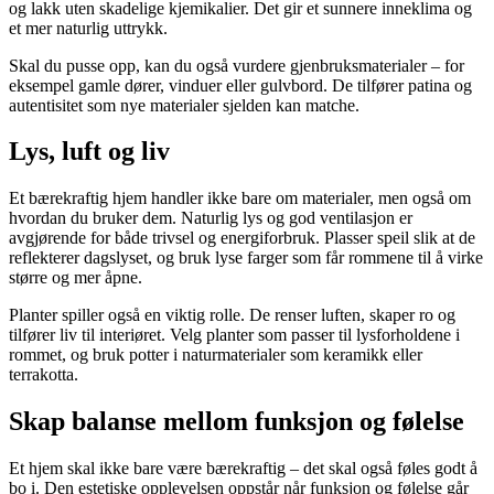
og lakk uten skadelige kjemikalier. Det gir et sunnere inneklima og
et mer naturlig uttrykk.
Skal du pusse opp, kan du også vurdere gjenbruksmaterialer – for
eksempel gamle dører, vinduer eller gulvbord. De tilfører patina og
autentisitet som nye materialer sjelden kan matche.
Lys, luft og liv
Et bærekraftig hjem handler ikke bare om materialer, men også om
hvordan du bruker dem. Naturlig lys og god ventilasjon er
avgjørende for både trivsel og energiforbruk. Plasser speil slik at de
reflekterer dagslyset, og bruk lyse farger som får rommene til å virke
større og mer åpne.
Planter spiller også en viktig rolle. De renser luften, skaper ro og
tilfører liv til interiøret. Velg planter som passer til lysforholdene i
rommet, og bruk potter i naturmaterialer som keramikk eller
terrakotta.
Skap balanse mellom funksjon og følelse
Et hjem skal ikke bare være bærekraftig – det skal også føles godt å
bo i. Den estetiske opplevelsen oppstår når funksjon og følelse går