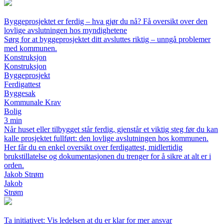
Byggeprosjektet er ferdig – hva gjør du nå? Få oversikt over den
lovlige avslutningen hos myndighetene
Sørg for at byggeprosjektet ditt avsluttes riktig – unngå problemer
med kommunen.
Konstruksjon
Konstruksjon
Byggeprosjekt
Ferdigattest
Byggesak
Kommunale Krav
Bolig
3 min
Når huset eller tilbygget står ferdig, gjenstår et viktig steg før du kan
kalle prosjektet fullført: den lovlige avslutningen hos kommunen.
Her får du en enkel oversikt over ferdigattest, midlertidig
brukstillatelse og dokumentasjonen du trenger for å sikre at alt er i
orden.
Jakob Strøm
Jakob
Strøm
Ta initiativet: Vis ledelsen at du er klar for mer ansvar