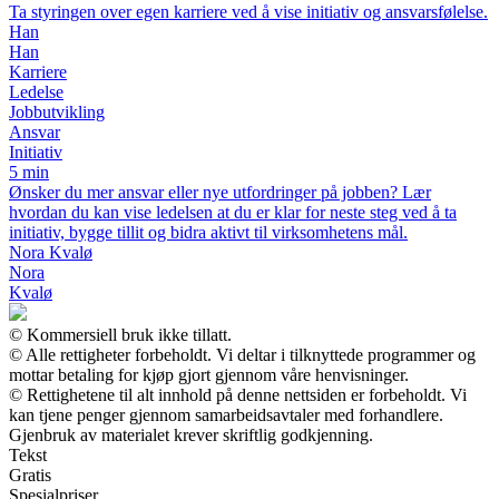
Ta styringen over egen karriere ved å vise initiativ og ansvarsfølelse.
Han
Han
Karriere
Ledelse
Jobbutvikling
Ansvar
Initiativ
5 min
Ønsker du mer ansvar eller nye utfordringer på jobben? Lær
hvordan du kan vise ledelsen at du er klar for neste steg ved å ta
initiativ, bygge tillit og bidra aktivt til virksomhetens mål.
Nora Kvalø
Nora
Kvalø
© Kommersiell bruk ikke tillatt.
© Alle rettigheter forbeholdt. Vi deltar i tilknyttede programmer og
mottar betaling for kjøp gjort gjennom våre henvisninger.
© Rettighetene til alt innhold på denne nettsiden er forbeholdt. Vi
kan tjene penger gjennom samarbeidsavtaler med forhandlere.
Gjenbruk av materialet krever skriftlig godkjenning.
Tekst
Gratis
Spesialpriser