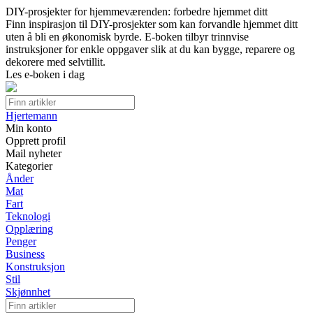
DIY-prosjekter for hjemmeværenden: forbedre hjemmet ditt
Finn inspirasjon til DIY-prosjekter som kan forvandle hjemmet ditt
uten å bli en økonomisk byrde. E-boken tilbyr trinnvise
instruksjoner for enkle oppgaver slik at du kan bygge, reparere og
dekorere med selvtillit.
Les e-boken i dag
Hjertemann
Min konto
Opprett profil
Mail nyheter
Kategorier
Ånder
Mat
Fart
Teknologi
Opplæring
Penger
Business
Konstruksjon
Stil
Skjønnhet