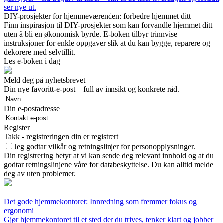
ser nye ut.
DIY-prosjekter for hjemmeværenden: forbedre hjemmet ditt
Finn inspirasjon til DIY-prosjekter som kan forvandle hjemmet ditt
uten å bli en økonomisk byrde. E-boken tilbyr trinnvise
instruksjoner for enkle oppgaver slik at du kan bygge, reparere og
dekorere med selvtillit.
Les e-boken i dag
Meld deg på nyhetsbrevet
Din nye favoritt-e-post – full av innsikt og konkrete råd.
Din e-postadresse
Register
Takk - registreringen din er registrert
Jeg godtar vilkår og retningslinjer for personopplysninger.
Din registrering betyr at vi kan sende deg relevant innhold og at du
godtar retningslinjene våre for databeskyttelse. Du kan alltid melde
deg av uten problemer.
Det gode hjemmekontoret: Innredning som fremmer fokus og
ergonomi
Gjør hjemmekontoret til et sted der du trives, tenker klart og jobber