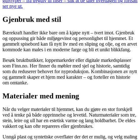
gulvtyper – fra tregulv til fliser – slik at de tåler hverdagen og fortsatt
ser nye ut.
Gjenbruk med stil
Bærekraft handler ikke bare om å kjøpe nytt – tvert imot. Gjenbruk
og oppussing gir både miljøgevinst og personlighet til hjemmet. Et
gammelt spisebord kan få nytt liv med en sliping og olje, og en arvet
kommode kan males i en moderne farge og bli et unikt blikkfang.
Besøk bruktbutikker, loppemarkeder eller digitale markedsplasser
som Finn.no. Her finner du møbler med sjel og historie, samtidig
som du reduserer behovet for nyproduksjon. Kombinasjonen av nytt
og gammelt skaper et hjem med karakter – og forteller en historie
om omtanke.
Materialer med mening
Når du velger materialer til hjemmet, kan du gjøre en stor forskjell
ved å tenke på både opprinnelse og levetid. Naturmaterialer som tre,
stein, leire og ull har en estetisk varme og lang holdbarhet. De eldes
vakkert og kan ofte repareres eller gjenbrukes.
Unngå plast og syntetiske overflater der det er mulig, og velg maling