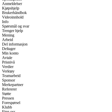
Anmeldelser
Kjøpshjelp
Brukerhåndbok
Videoinnhold
Info
Spørsmål og svar
Trenger hjelp
Mening
Arbeid
Del informasjon
Deltager
Min konto
Avtale
Prisnivå
Verdier
Verktøy
Teamarbeid
Sponsor
Merkepartner
Refererer
Støtte
Pressen
Forespørsel
Klubb
Finn oss