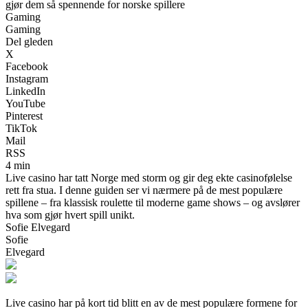
gjør dem så spennende for norske spillere
Gaming
Gaming
Del gleden
X
Facebook
Instagram
LinkedIn
YouTube
Pinterest
TikTok
Mail
RSS
4 min
Live casino har tatt Norge med storm og gir deg ekte casinofølelse
rett fra stua. I denne guiden ser vi nærmere på de mest populære
spillene – fra klassisk roulette til moderne game shows – og avslører
hva som gjør hvert spill unikt.
Sofie Elvegard
Sofie
Elvegard
Live casino har på kort tid blitt en av de mest populære formene for