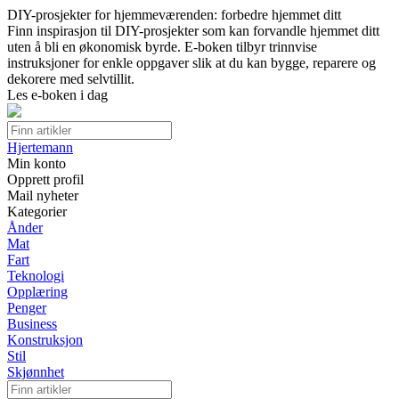
DIY-prosjekter for hjemmeværenden: forbedre hjemmet ditt
Finn inspirasjon til DIY-prosjekter som kan forvandle hjemmet ditt
uten å bli en økonomisk byrde. E-boken tilbyr trinnvise
instruksjoner for enkle oppgaver slik at du kan bygge, reparere og
dekorere med selvtillit.
Les e-boken i dag
Hjertemann
Min konto
Opprett profil
Mail nyheter
Kategorier
Ånder
Mat
Fart
Teknologi
Opplæring
Penger
Business
Konstruksjon
Stil
Skjønnhet