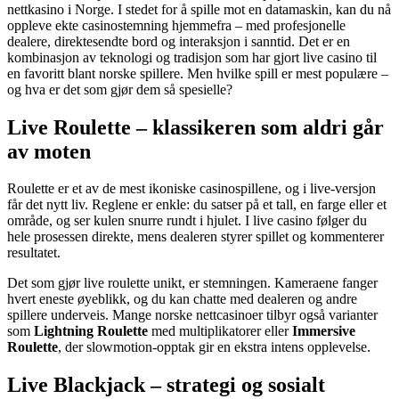
nettkasino i Norge. I stedet for å spille mot en datamaskin, kan du nå
oppleve ekte casinostemning hjemmefra – med profesjonelle
dealere, direktesendte bord og interaksjon i sanntid. Det er en
kombinasjon av teknologi og tradisjon som har gjort live casino til
en favoritt blant norske spillere. Men hvilke spill er mest populære –
og hva er det som gjør dem så spesielle?
Live Roulette – klassikeren som aldri går
av moten
Roulette er et av de mest ikoniske casinospillene, og i live-versjon
får det nytt liv. Reglene er enkle: du satser på et tall, en farge eller et
område, og ser kulen snurre rundt i hjulet. I live casino følger du
hele prosessen direkte, mens dealeren styrer spillet og kommenterer
resultatet.
Det som gjør live roulette unikt, er stemningen. Kameraene fanger
hvert eneste øyeblikk, og du kan chatte med dealeren og andre
spillere underveis. Mange norske nettcasinoer tilbyr også varianter
som
Lightning Roulette
med multiplikatorer eller
Immersive
Roulette
, der slowmotion-opptak gir en ekstra intens opplevelse.
Live Blackjack – strategi og sosialt