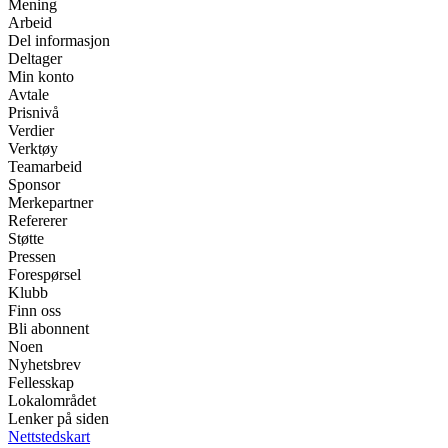
Mening
Arbeid
Del informasjon
Deltager
Min konto
Avtale
Prisnivå
Verdier
Verktøy
Teamarbeid
Sponsor
Merkepartner
Refererer
Støtte
Pressen
Forespørsel
Klubb
Finn oss
Bli abonnent
Noen
Nyhetsbrev
Fellesskap
Lokalområdet
Lenker på siden
Nettstedskart