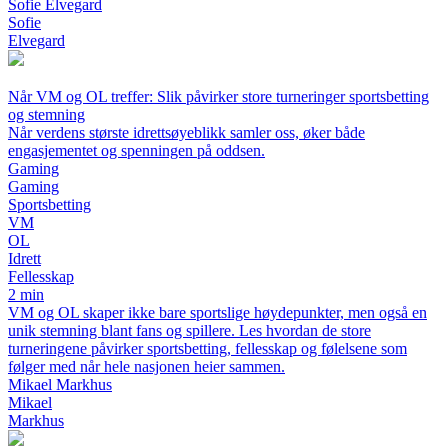
Sofie Elvegard
Sofie
Elvegard
Når VM og OL treffer: Slik påvirker store turneringer sportsbetting
og stemning
Når verdens største idrettsøyeblikk samler oss, øker både
engasjementet og spenningen på oddsen.
Gaming
Gaming
Sportsbetting
VM
OL
Idrett
Fellesskap
2 min
VM og OL skaper ikke bare sportslige høydepunkter, men også en
unik stemning blant fans og spillere. Les hvordan de store
turneringene påvirker sportsbetting, fellesskap og følelsene som
følger med når hele nasjonen heier sammen.
Mikael Markhus
Mikael
Markhus