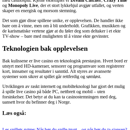
med casinospill. Kjente eksempler er
Dream Catcher
,
Crazy Time
og
Monopoly Live
, der et stort lykkehjul avgjør utfallet, og verten
skaper en energisk og morsom stemning.
Det som gjør disse spillene unike, er opplevelsen. De handler ikke
bare om å vinne, men om å bli underholdt. Grafikken, musikken og
de karismatiske vertene gjør at du føler deg som deltaker i et ekte
TV-show – bare med muligheten til å vinne ekte gevinster.
Teknologien bak opplevelsen
Bak kulissene er live casino en teknologisk prestasjon. Hvert bord er
utstyrt med HD-kameraer, sensorer og programvare som registrerer
kort, innsatser og resultater i sanntid. Alt styres av avanserte
systemer som sikrer at spillet går rettferdig og sømløst.
Utviklingen av raskt internett og mobilteknologi har gjort det mulig
å spille live casino på både PC, nettbrett og mobil – uten
forsinkelser. Det betyr at du kan ta casinostemningen med deg,
uansett hvor du befinner deg i Norge.
Læs også:
Les spillets rytme: Når bør du spille trygt – og når bør du ta sjansen?