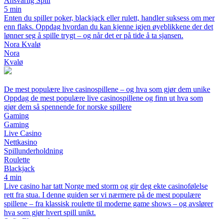
Ansvarlig Spill
5 min
Enten du spiller poker, blackjack eller rulett, handler suksess om mer
enn flaks. Oppdag hvordan du kan kjenne igjen øyeblikkene der det
lønner seg å spille trygt – og når det er på tide å ta sjansen.
Nora Kvalø
Nora
Kvalø
De mest populære live casinospillene – og hva som gjør dem unike
Oppdag de mest populære live casinospillene og finn ut hva som
gjør dem så spennende for norske spillere
Gaming
Gaming
Live Casino
Nettkasino
Spillunderholdning
Roulette
Blackjack
4 min
Live casino har tatt Norge med storm og gir deg ekte casinofølelse
rett fra stua. I denne guiden ser vi nærmere på de mest populære
spillene – fra klassisk roulette til moderne game shows – og avslører
hva som gjør hvert spill unikt.