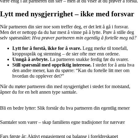
være enig i alt partneren din sier – men at du viser at du prøver å forstå.
Lytt med nysgjerrighet – ikke med forsvar
Når partneren din sier noe som treffer deg, er det lett å gå i forsvar.
Men det er nettopp da du har mest å vinne på å lytte. Prøv å stille deg
selv spørsmålet:
Hva prøver partneren min egentlig å fortelle meg nå?
Lytt for å forstå, ikke for å svare.
Legg merke til tonefall,
kroppsspråk og stemning – de sier ofte mer enn ordene.
Unngå å avbryte.
La partneren snakke ferdig før du svarer.
Still spørsmål med oppriktig interesse.
I stedet for å anta hva
den andre mener, kan du spørre: “Kan du fortelle litt mer om
hvordan du opplever det?”
Når du møter partneren din med nysgjerrighet i stedet for motstand,
åpner du for en helt annen type samtale.
Bli en bedre lytter: Slik forstår du hva partneren din egentlig mener
Samtaler som varer – skap familiens egne tradisjoner for nærvær
Fars første år: Aktivt engasjement og balanse i foreldreskapet