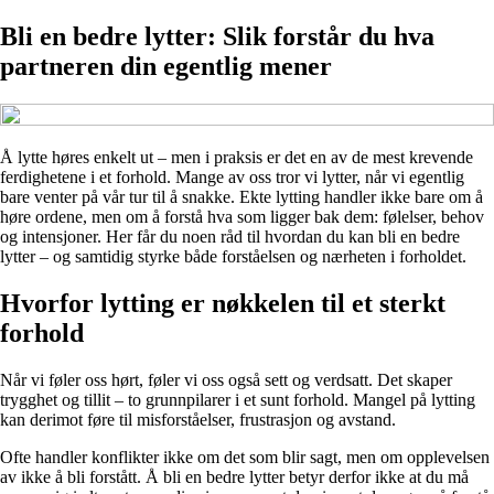
Bli en bedre lytter: Slik forstår du hva
partneren din egentlig mener
Å lytte høres enkelt ut – men i praksis er det en av de mest krevende
ferdighetene i et forhold. Mange av oss tror vi lytter, når vi egentlig
bare venter på vår tur til å snakke. Ekte lytting handler ikke bare om å
høre ordene, men om å forstå hva som ligger bak dem: følelser, behov
og intensjoner. Her får du noen råd til hvordan du kan bli en bedre
lytter – og samtidig styrke både forståelsen og nærheten i forholdet.
Hvorfor lytting er nøkkelen til et sterkt
forhold
Når vi føler oss hørt, føler vi oss også sett og verdsatt. Det skaper
trygghet og tillit – to grunnpilarer i et sunt forhold. Mangel på lytting
kan derimot føre til misforståelser, frustrasjon og avstand.
Ofte handler konflikter ikke om det som blir sagt, men om opplevelsen
av ikke å bli forstått. Å bli en bedre lytter betyr derfor ikke at du må