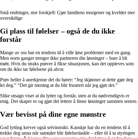
Små endringer, stor forskjell: Gjør familiens morgener og kvelder mer
oversiktlige
Gi plass til følelser – også de du ikke
forstår
Mange av oss har en tendens til å ville løse problemer med en gang.
Men noen ganger trenger ikke partneren din løsninger – bare å bli
møtt. Hvis du straks prøver å fikse situasjonen, kan det oppleves som
om du ikke tar følelsene på alvor.
Prøv heller å anerkjenne det du hører: “Jeg skjønner at dette gjør deg
lei deg.” “Det gir mening at du blir frustrert når jeg gjør det.”
Slike utsagn viser at du lytter og forstår, uten at du nødvendigvis er
enig. Det skaper ro og gjør det lettere å finne løsninger sammen senere.
Vær bevisst på dine egne mønstre
God lytting krever også selvinnsikt. Kanskje har du en tendens til å
trekke deg unna når samtaler blir følelsesladde – eller til å ta styringen