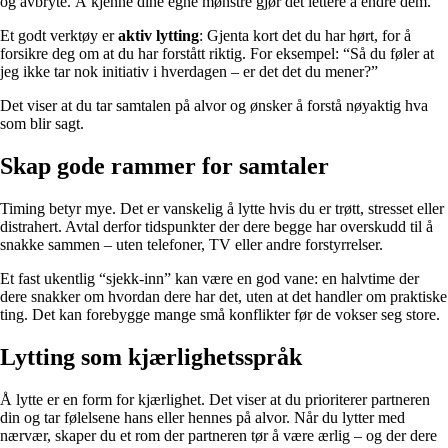
og avbryte. Å kjenne dine egne mønstre gjør det lettere å endre dem.
Et godt verktøy er
aktiv lytting
: Gjenta kort det du har hørt, for å
forsikre deg om at du har forstått riktig. For eksempel: “Så du føler at
jeg ikke tar nok initiativ i hverdagen – er det det du mener?”
Det viser at du tar samtalen på alvor og ønsker å forstå nøyaktig hva
som blir sagt.
Skap gode rammer for samtaler
Timing betyr mye. Det er vanskelig å lytte hvis du er trøtt, stresset eller
distrahert. Avtal derfor tidspunkter der dere begge har overskudd til å
snakke sammen – uten telefoner, TV eller andre forstyrrelser.
Et fast ukentlig “sjekk-inn” kan være en god vane: en halvtime der
dere snakker om hvordan dere har det, uten at det handler om praktiske
ting. Det kan forebygge mange små konflikter før de vokser seg store.
Lytting som kjærlighetsspråk
Å lytte er en form for kjærlighet. Det viser at du prioriterer partneren
din og tar følelsene hans eller hennes på alvor. Når du lytter med
nærvær, skaper du et rom der partneren tør å være ærlig – og der dere